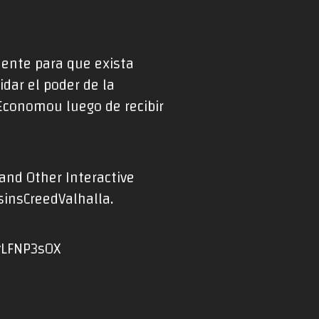
mente para que exista
idar el poder de la
 Economou luego de recibir
and Other Interactive
insCreedValhalla
.
dvLFNP3sOX