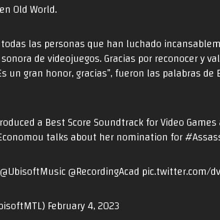
 en Old World.
a todas las personas que han luchado incansable
sonora de videojuegos. Gracias por reconocer y val
s un gran honor, gracias”, fueron las palabras de
roduced a Best Score Soundtrack for Video Games 
Economou
talks about her nomination for
#Assass
@UbisoftMusic
@RecordingAcad
pic.twitter.com/
bisoftMTL)
February 4, 2023