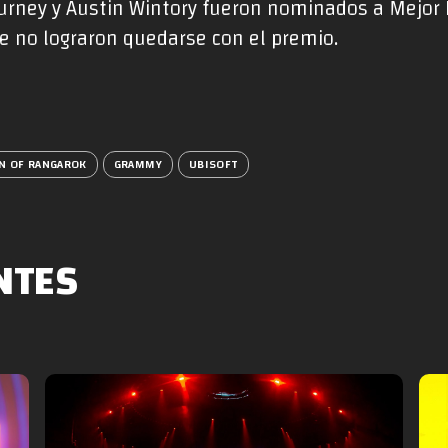
ourney y Austin Wintory fueron nominados a Mejo
e no lograron quedarse con el premio.
N OF RANGAROK
GRAMMY
UBISOFT
NTES