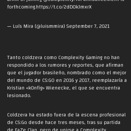
forthcoming.
https://t.co/2dD0kJmxrX
— Luís Mira (@luismmira)
September 7, 2021
Tanto coldzera⁠ como Complexity Gaming no han
respondido a los rumores y reportes, que afirman
que el jugador brasileño, nombrado como el mejor
del mundo de CS:GO en 2016 y 2017, reemplazaría a
Kristian «k0nfig» Wienecke, el que se encuentra
lesionado.
Coldzera ha estado fuera de la escena profesional
de CS:Go desde hace tres meses, tras su partida
de FaZe Clan, pero de unirse a Complexity,