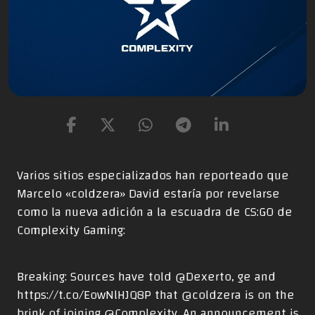
Varios sitios especializados han reporteado que
Marcelo «⁠coldzera⁠» David estaría por revelarse
como la nueva adición a la escuadra de CS:GO de
Complexity Gaming:
Breaking: Sources have told
@Dexerto
, ge and
https://t.co/EowNlHJQ8P
that
@coldzera
is on the
brink of joining
@Complexity
. An announcement is