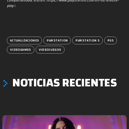
compatibilidad, visiten: https://www.playstation.com/en-us/remote-
play/.
ACTUALIZACIONES
PLAYSTATION
PLAYSTATION 5
PS5
VIDEOGAMES
VIDEOJUEGOS
NOTICIAS RECIENTES