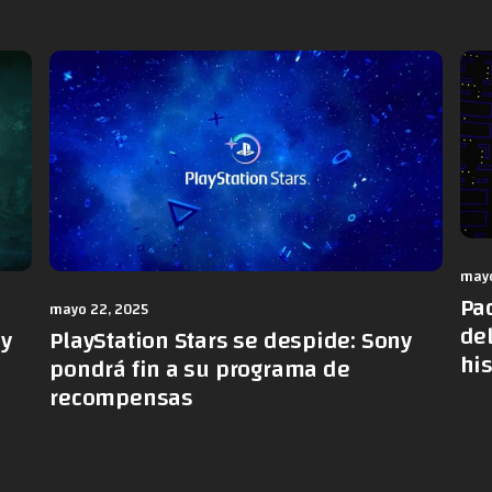
mayo
Pa
mayo 22, 2025
de
PlayStation Stars se despide: Sony
 y
hi
pondrá fin a su programa de
recompensas