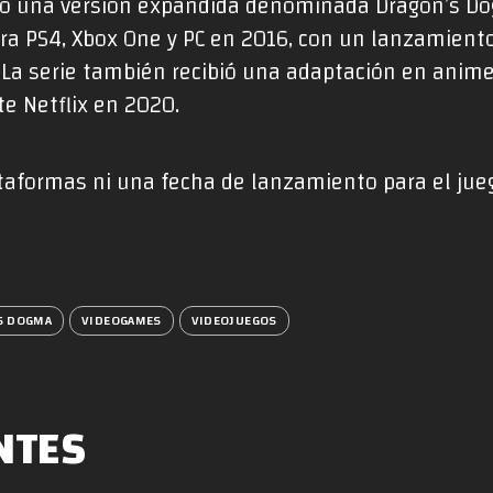
ndo una versión expandida denominada Dragon’s Do
ara PS4, Xbox One y PC en 2016, con un lanzamient
 La serie también recibió una adaptación en anim
e Netflix en 2020.
aformas ni una fecha de lanzamiento para el jue
S DOGMA
VIDEOGAMES
VIDEOJUEGOS
NTES