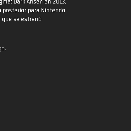
gma: Dark Arisen en 2013,
o posterior para Nintendo
e que se estrenó
go.