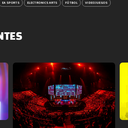
EA SPORTS
ELECTRONICS ARTS
FÚTBOL
VIDEOJUEGOS
NTES