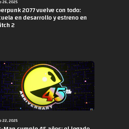
 26, 2025
berpunk 2077 vuelve con todo:
uela en desarrollo y estreno en
itch 2
 22, 2025
c-Man cumple 45 años: el legado