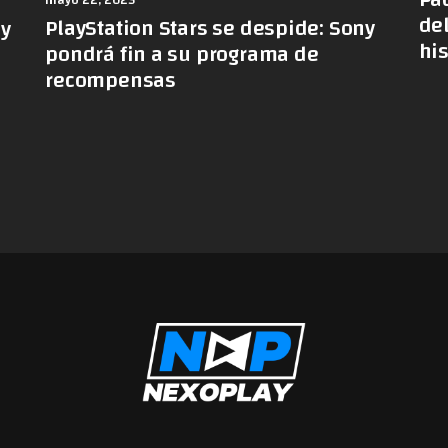
mayo 22, 2025
de
PlayStation Stars se despide: Sony
 y
hi
pondrá fin a su programa de
recompensas