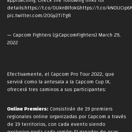
approaching. Check the following links for
details:
https://t.co/OUknBIfokG
https://t.co/kN0UCip6
pic.twitter.com/2OGy2TiTgR
— Capcom Fighters (@CapcomFighters)
March 29,
2022
Efectivamente, el Capcom Pro Tour 2022, que
servirá como la antesala a la Capcom Cup IX,
ofrecerá tres caminos a sus participantes:
Online Premiers:
Consistirán de 19 premiers
regionales online organizadas por Capcom a través
de 19 territorios, con cada evento siendo
exclusivo parta cada región; El ganador de esos