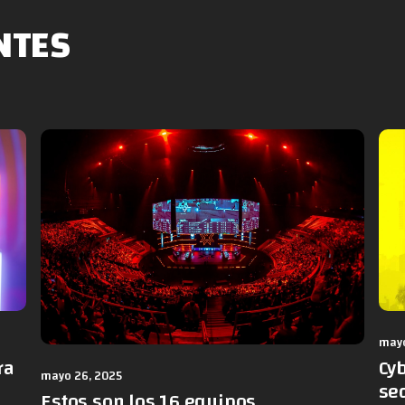
NTES
mayo
ra
Cy
mayo 26, 2025
sec
Estos son los 16 equipos