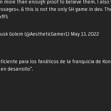
en more than enough proof to believe them. I als
ssages», & this is not the only SH game in dev. Th
xfFS
Dusk Golem (@AestheticGamer1)
May 13, 2022
ficiente para los fanáticos de la franquicia de K
 en desarrollo”.