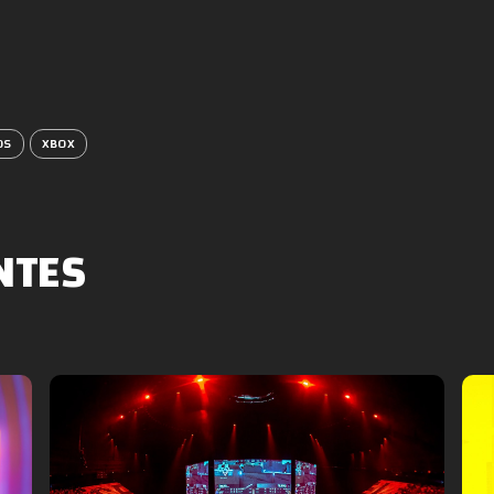
OS
XBOX
NTES