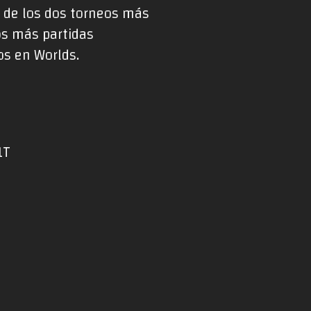
o de los dos torneos más
os más partidas
os en Worlds.
1T