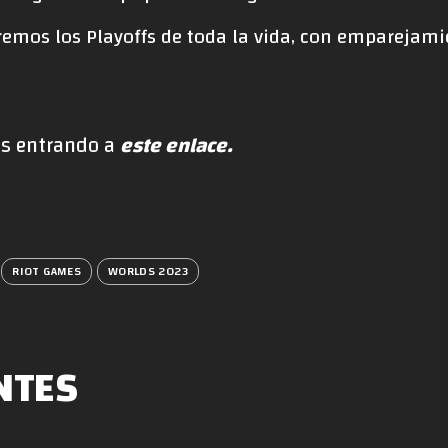
remos los Playoffs de toda la vida, con emparejam
es entrando a
este enlace.
RIOT GAMES
WORLDS 2023
NTES