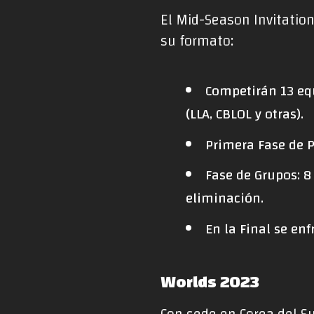
El Mid-Season Invitatio
su formato:
Competirán 13 equ
(LLA, CBLOL y otras).
Primera Fase de P
Fase de Grupos: 8
eliminación.
En la Final se en
Worlds 2023