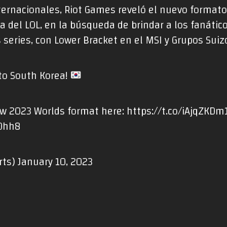
nternacionales, Riot Games reveló el nuevo format
a del LOL, en la búsqueda de brindar a los fanátic
series, con Lower Bracket en el MSI y Grupos Suiz
to South Korea!
w 2023 Worlds format here:
https://t.co/iAjqZKDm
H0hh8
rts)
January 10, 2023