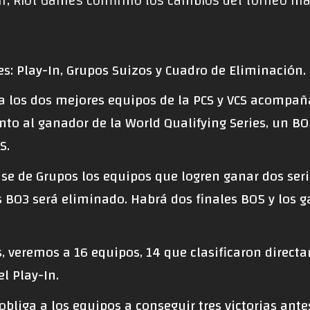
ur, Riot Games confirmó los cambios del torneo m
es: Play-In, Grupos Suizos y Cuadro de Eliminación.
 a los dos mejores equipos de la PCS y VCS acompa
junto al ganador de la World Qualifying Series, un BO
S.
se de Grupos los equipos que logren ganar dos seri
s BO3 será eliminado. Habrá dos finales BO5 y los 
, veremos a 16 equipos, 14 que clasificaron direct
l Play-In.
obliga a los equipos a conseguir tres victorias ante