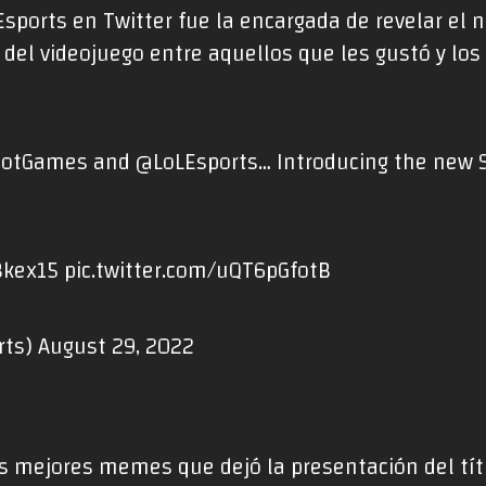
 Esports en Twitter fue la encargada de revelar el 
os del videojuego entre aquellos que les gustó y los
iotGames
and
@LoLEsports
… Introducing the new 
Bkex15
pic.twitter.com/uQT6pGfotB
rts)
August 29, 2022
os mejores memes que dejó la presentación del tít