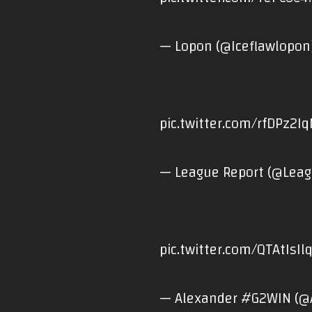
— Lopon (@Iceflawlopo
pic.twitter.com/rfDPz2Iq
— League Report (@Lea
pic.twitter.com/QTAtIsIl
— Alexander #G2WIN (@