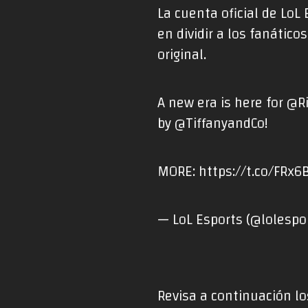
La cuenta oficial de LoL
en dividir a los fanátic
original.
A new era is here for
@R
by
@TiffanyandCo
!
MORE:
https://t.co/FRx6
— LoL Esports (@lolespo
Revisa a continuación l