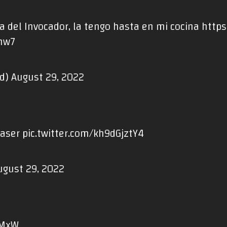
a del Invocador, la tengo hasta en mi cocina
https
Znw7
d)
August 29, 2022
easer
pic.twitter.com/kh9dGjztY4
ugust 29, 2022
4MxW