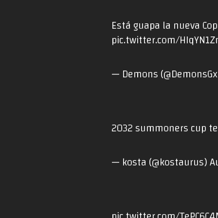
Está guapa la nueva Cop
pic.twitter.com/HIqYN1
— Demons (@DemonsGx
2032 summoners cup t
— kosta (@kostaurus)
A
pic.twitter.com/TePC6C