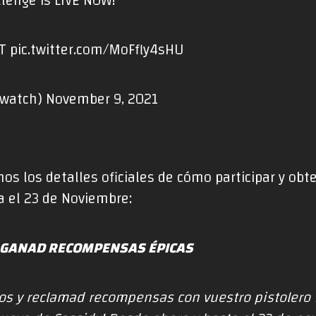
lenge is LIVE NOW!
T
pic.twitter.com/MoFfly4sHU
rwatch)
November 9, 2021
os los detalles oficiales de cómo participar y ob
a el 23 de Noviembre:
Y GANAD RECOMPENSAS ÉPICAS
s y reclamad recompensas con vuestro pistolero f