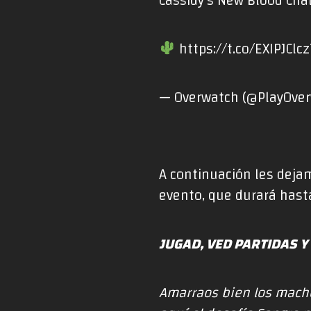
Cassidy’s New Blood Chal
https://t.co/EXIPJClcz
— Overwatch (@PlayOve
A continuación les dejam
evento, que durará hast
JUGAD, VED PARTIDAS 
Amarraos bien los macho