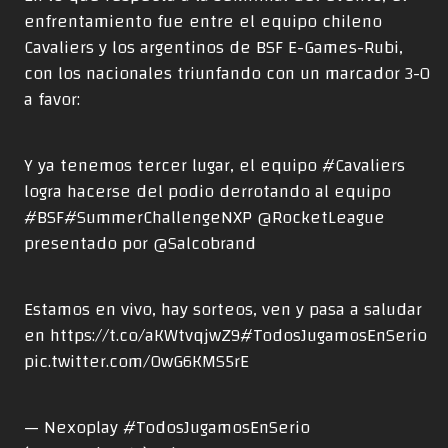
enfrentamiento fue entre el equipo chileno
Cavaliers y los argentinos de BSF E-Games-Rubi,
con los nacionales triunfando con un marcador 3-0
a favor:
Y ya tenemos tercer lugar, el equipo
#Cavaliers
logra hacerse del podio derrotando al equipo
#BSF
#SummerChallengeNXP
@RocketLeague
presentado por
@Salcobrand
Estamos en vivo, hay sorteos, ven y pasa a saludar
en
https://t.co/aKWtvqjwZ9
#TodosJugamosEnSerio
pic.twitter.com/OwG6KMS5rE
— Nexoplay #TodosJugamosEnSerio