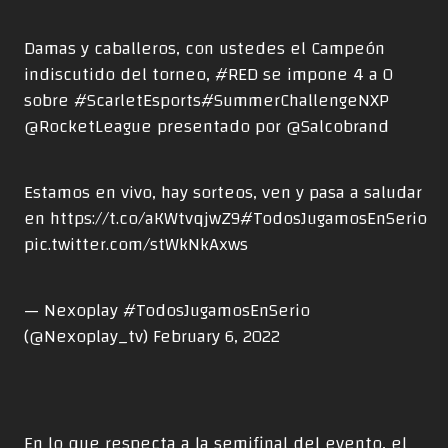
Damas y caballeros, con ustedes el Campeón
indiscutido del torneo,
#RED
se impone 4 a 0
sobre
#ScarletEsports
#SummerChallengeNXP
@RocketLeague
presentado por
@Salcobrand
Estamos en vivo, hay sorteos, ven y pasa a saludar
en
https://t.co/aKWtvqjwZ9
#TodosJugamosEnSerio
pic.twitter.com/stWkNkAxws
— Nexoplay #TodosJugamosEnSerio
(@Nexoplay_tv)
February 6, 2022
En lo que respecta a la semifinal del evento, el