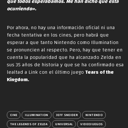
que todos esperábamos. Me han dicho que está
ocurriendo».
Por ahora, no hay una información oficial ni una
fecha tentativa en los cines, pero habrá que
esperar a que tanto Nintendo como Illumination
se pronuncien al respecto. Pero, hay que tener en
cuenta la popularidad que ha alcanzado Zelda en
sus 35 años de historia y que se ha confirmado esa
lealtad a Link con el último juego
Tears of the
Kingdom.
CINE
ILLUMINATION
JEFF SNEIDER
NINTENDO
THE LEGENDS OF ZELDA
UNIVERSAL
VIDEOJUEGOS