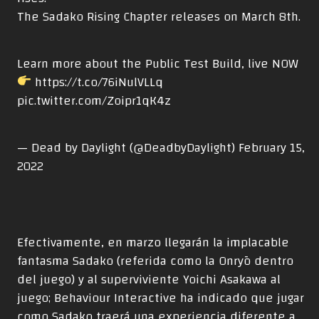
The Sadako Rising Chapter releases on March 8th.
Learn more about the Public Test Build, live NOW
https://t.co/76iNulVLLq
pic.twitter.com/Zoipr1qK4z
— Dead by Daylight (@DeadbyDaylight)
February 15,
2022
Efectivamente, en marzo llegarán la implacable
fantasma Sadako (referida como la Onryō dentro
del juego) y al superviviente Yoichi Asakawa al
juego; Behaviour Interactive ha indicado que jugar
como Sadako traerá una experiencia diferente a