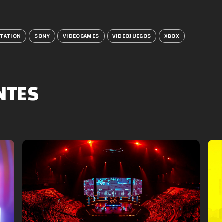
STATION
SONY
VIDEOGAMES
VIDEOJUEGOS
XBOX
NTES