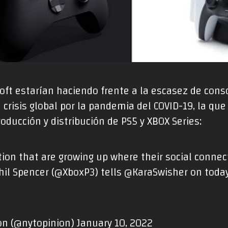
ft estarían haciendo frente a la escasez de cons
 crisis global por la pandemia del COVID-19, la que
ducción y distribución de PS5 y XBOX Series:
ion that are growing up where their social connect
il Spencer (
@XboxP3
) tells
@KaraSwisher
on today
on (@nytopinion)
January 10, 2022