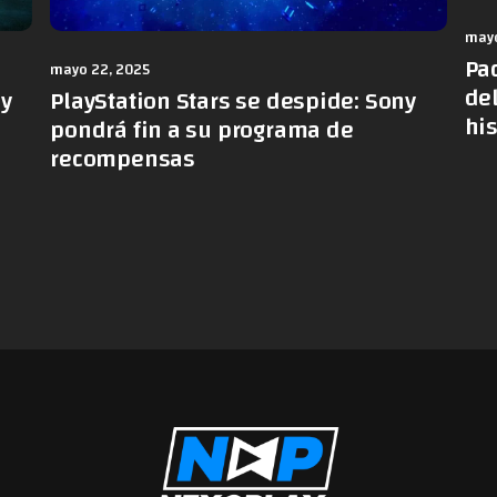
mayo
Pa
mayo 22, 2025
de
PlayStation Stars se despide: Sony
 y
hi
pondrá fin a su programa de
recompensas