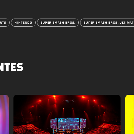
RTS
NINTENDO
SUPER SMASH BROS.
SUPER SMASH BROS. ULTIMAT
NTES