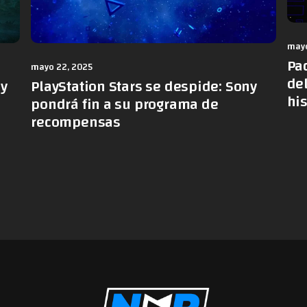
mayo
Pa
mayo 22, 2025
de
PlayStation Stars se despide: Sony
 y
hi
pondrá fin a su programa de
recompensas