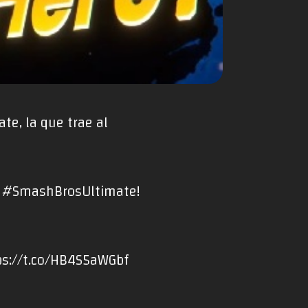
te, la que trae al
r
#SmashBrosUltimate
!
ps://t.co/HB4S5aWGbf