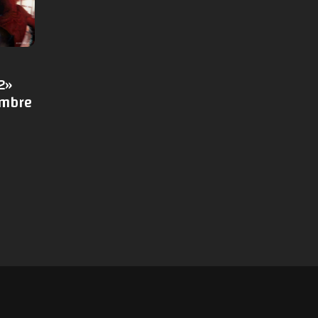
2»
embre