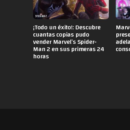
Marv
¡Todo un éxito!: Descubre
pres
cuantas copias pudo
adel
vender Marvel’s Spider-
conso
Man 2 en sus primeras 24
horas