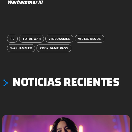
Warhammer III
!
PC
TOTAL WAR
VIDEOGAMES
VIDEOJUEGOS
WARHAMMER
XBOX GAME PASS
NOTICIAS RECIENTES