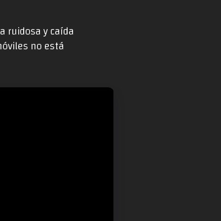
a ruidosa y caída
móviles no está