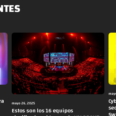
NTES
mayo
ra
Cy
mayo 26, 2025
sec
Estos son los 16 equipos
Sw