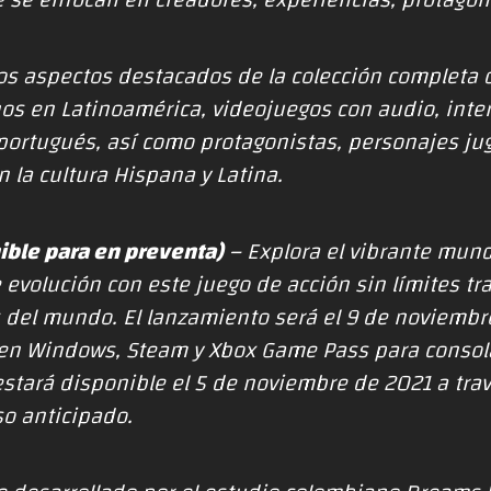
e se enfocan en creadores, experiencias, protagon
los aspectos destacados de la
colección completa 
hos en Latinoamérica
,
videojuegos con audio, inter
 portugués
, así como
protagonistas
,
personajes ju
 la cultura Hispana y Latina
.
ible para en preventa)
– Explora el vibrante mund
volución con este juego de acción sin límites tra
 del mundo. El lanzamiento será el 9 de noviembr
C en Windows, Steam y Xbox Game Pass para consola
estará disponible el 5 de noviembre de 2021 a tra
o anticipado.