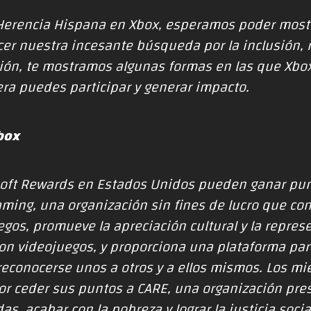
a Herencia Hispana en Xbox, esperamos poder most
ecer nuestra incesante búsqueda por la inclusión, 
ón, te mostramos algunas formas en las que Xbox 
a puedes participar y generar impacto.
box
oft Rewards en Estados Unidos pueden ganar pun
ming, una organización sin fines de lucro que cone
egos, promueve la apreciación cultural y la repre
on videojuegos, y proporciona una plataforma par
econocerse unos a otros y a ellos mismos. Los m
or ceder sus puntos a
CARE
, una organización pr
as, acabar con la pobreza y lograr la justicia soci