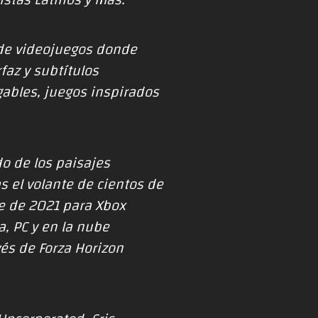
istas Latinos y más.
de videojuegos
donde
faz y subtítulos
gables
,
juegos inspirados
o de los paisajes
s el volante de cientos de
e de 2021 para Xbox
, PC y en la nube
vés de Forza Horizon