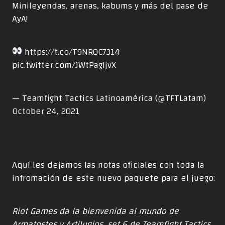
Minileyendas, arenas, kabums y más del pase de
AyA!
https://t.co/T9NR0C7314
pic.twitter.com/JWtPagIjvX
— Teamfight Tactics Latinoamérica (@TFTLatam)
October 24, 2021
Aquí les dejamos las notas oficiales con toda la
infromación de este nuevo paquete para el juego:
Riot Games da la bienvenida al mundo de
Armatostes y Artilugios, set 6 de Teamfight Tactics,