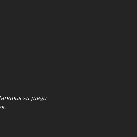
taremos su juego
es.