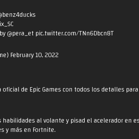
@benz4ducks
ix_SC
 by
@pera_et
pic.twitter.com/TNn6Dbcn8T
ame)
February 10, 2022
 oficial de Epic Games con todos los detalles par
 habilidades al volante y pisad el acelerador en e
s y más en Fortnite.