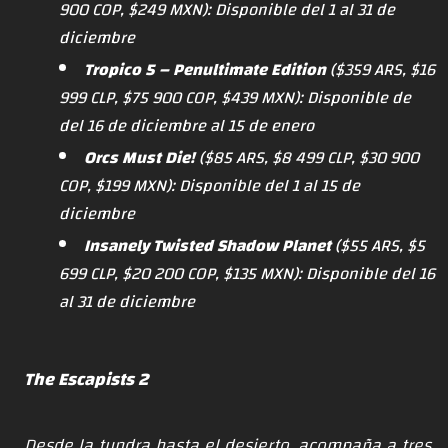
900 COP
,
$249 MXN
): Disponible del 1 al 31 de
diciembre
Tropico 5 – Penultimate Edition
(
$359 ARS
,
$16
999 CLP
,
$75 900 COP
,
$439 MXN
): Disponible de
del 16 de diciembre al 15 de enero
Orcs Must Die!
(
$85 ARS
,
$8 499 CLP
,
$30 900
COP
,
$199 MXN
): Disponible del 1 al 15 de
diciembre
Insanely Twisted Shadow Planet
(
$55 ARS
,
$5
699 CLP
,
$20 200 COP
,
$135 MXN
): Disponible del 16
al 31 de diciembre
The Escapists 2
Desde la tundra hasta el desierto, acompaña a tres