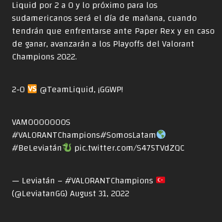
Liquid por 2 a 0 y lo próximo para los
sudamericanos será el día de mañana, cuando
tendrán que enfrentarse ante Paper Rex y en caso
de ganar, avanzarán a los Playoffs del Valorant
Champions 2022.
2-0
@TeamLiquid
, ¡GGWP!
VAMOOOOOOOS
#VALORANTChampions
#SomosLatam
#BeLeviatán
pic.twitter.com/S475TVdZQC
— Leviatán – #VALORANTChampions
(@LeviatanGG)
August 31, 2022