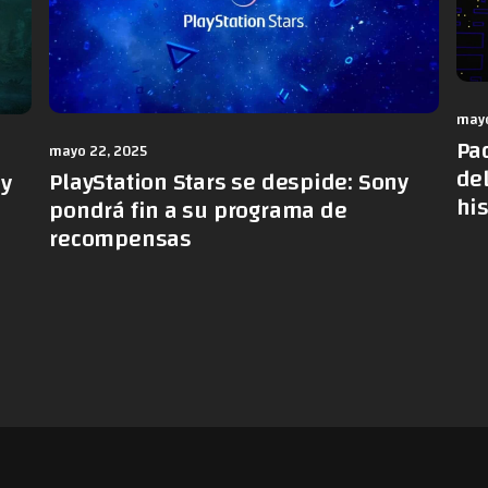
mayo
Pa
mayo 22, 2025
de
PlayStation Stars se despide: Sony
 y
hi
pondrá fin a su programa de
recompensas