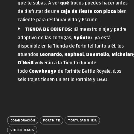
que te subas. A ver
qué
trucos puedes hacer antes
de disfrutar de una
caja de fiesta con pizza
bien
caliente para restaurar Vida y Escudo.
TIENDA DE OBJETOS:
¡El maestro ninja y padre
adoptivo de las Tortugas,
Splinter
, ya está
disponible en la Tienda de Fortnite! Junto a él, los
atuendos
Leonardo
,
Raphael
,
Donatello
,
Michelan
O’Neill
volverán a la Tienda durante
todo
Cowabunga
de Fortnite Battle Royale. ¡Los
seis trajes tienen un estilo Fortnite y LEGO!
COLABORACIÓN
FORTNITE
TORTUGAS NINJA
VIDEOJUEGOS