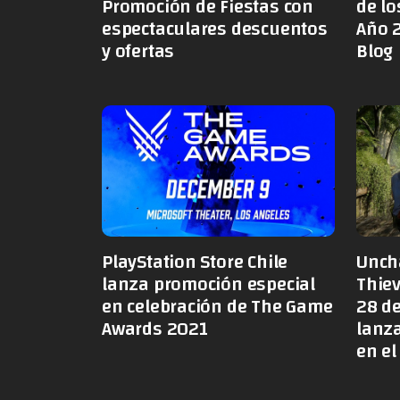
Promoción de Fiestas con
de lo
espectaculares descuentos
Año 2
y ofertas
Blog
PlayStation Store Chile
Uncha
lanza promoción especial
Thiev
en celebración de The Game
28 de
Awards 2021
lanza
en el