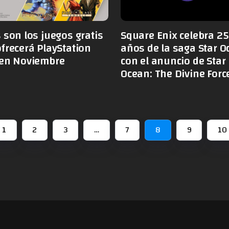
 son los juegos gratis
Square Enix celebra 25
frecerá PlayStation
años de la saga Star O
 en Noviembre
con el anuncio de Star
Ocean: The Divine Forc
1
2
3
…
7
8
9
10